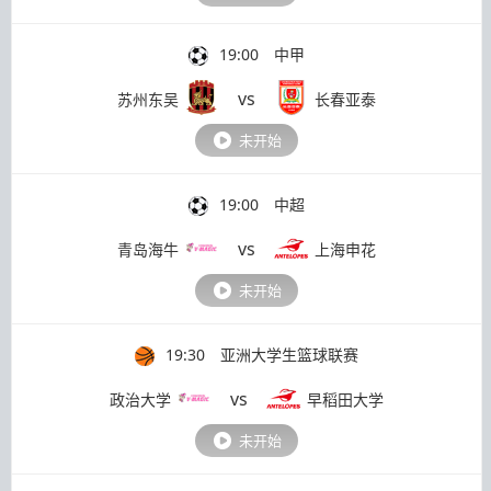
19:00
中甲
vs
苏州东吴
长春亚泰
未开始
19:00
中超
vs
青岛海牛
上海申花
未开始
19:30
亚洲大学生篮球联赛
vs
政治大学
早稻田大学
未开始