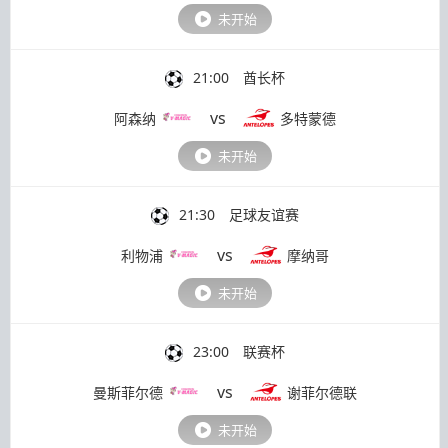
未开始
21:00
酋长杯
vs
阿森纳
多特蒙德
未开始
21:30
足球友谊赛
vs
利物浦
摩纳哥
未开始
23:00
联赛杯
vs
曼斯菲尔德
谢菲尔德联
未开始