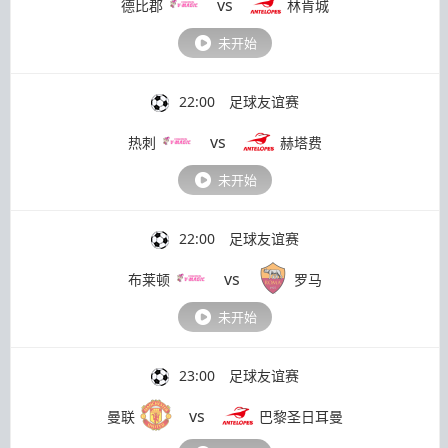
vs
德比郡
林肯城
未开始
22:00
足球友谊赛
vs
热刺
赫塔费
未开始
22:00
足球友谊赛
vs
布莱顿
罗马
未开始
23:00
足球友谊赛
vs
曼联
巴黎圣日耳曼