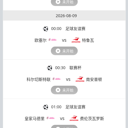
未开始
2026-08-09
00:00
足球友谊赛
vs
欧塞尔
特鲁瓦
未开始
00:30
联赛杯
vs
科尔切斯特联
南安普顿
未开始
01:00
足球友谊赛
vs
皇家马德里
费伦茨瓦罗斯