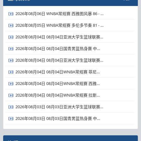
2026年08月06日 WNBA常规赛 西雅图风暴 86 - 92 纽约自由人 全场集锦
2026年08月05日 WNBA常规赛 多伦多节奏 81 - 92 金州女武神 全场集锦
2026年08月04日 08月04日亚洲大学生篮球联赛小组赛 延世大学 82 - 83 北京大学 集锦
2026年08月04日 08月04日国青男篮热身赛 中国U18男篮 94 - 85 加拿大大卫·安篮球学院 集锦
2026年08月04日 08月04日亚洲大学生篮球联赛小组赛 早稻田大学 71 - 86 清华大学 集锦
2026年08月04日 08月04日WNBA常规赛 菲尼克斯水星106-101芝加哥天空 全场集锦
2026年08月04日 08月04日WNBA常规赛 西雅图风暴83-95纽约自由人 全场集锦
2026年08月04日 08月04日WNBA常规赛 拉斯维加斯王牌109-87亚特兰大梦想 全场集锦
2026年08月03日 08月03日亚洲大学生篮球联赛小组赛 政治大学 83 - 71 上海交通大学 集锦
2026年08月03日 08月03日国青男篮热身赛 中国U18男篮 87 - 73 韩国东国大学 集锦