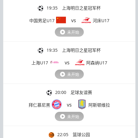
19:35
上海明日之星冠军杯
vs
中国男足U17
河床U17
未开始
19:35
上海明日之星冠军杯
vs
上海U17
阿森纳U17
未开始
20:00
足球友谊赛
vs
拜仁慕尼黑
阿斯顿维拉
未开始
22:05
篮球公园