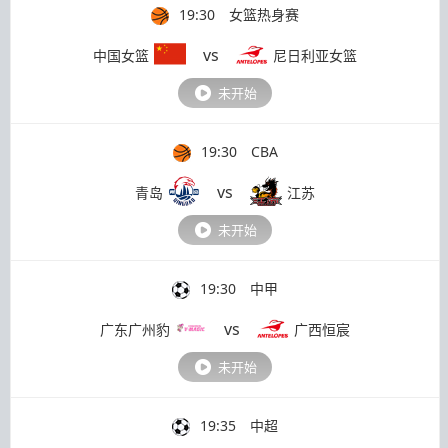
19:30
女篮热身赛
vs
中国女篮
尼日利亚女篮
未开始
19:30
CBA
vs
青岛
江苏
未开始
19:30
中甲
vs
广东广州豹
广西恒宸
未开始
19:35
中超