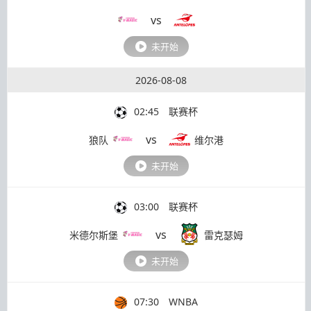
vs
未开始
2026-08-08
02:45
联赛杯
vs
狼队
维尔港
未开始
03:00
联赛杯
vs
米德尔斯堡
雷克瑟姆
未开始
07:30
WNBA