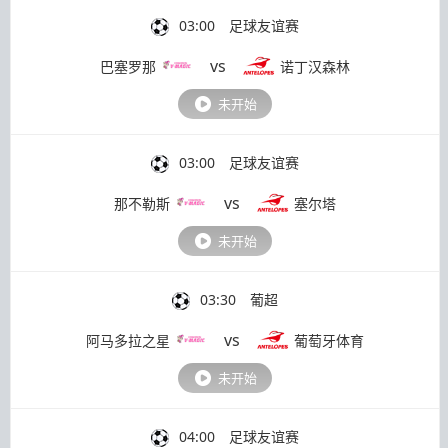
03:00
足球友谊赛
vs
巴塞罗那
诺丁汉森林
未开始
03:00
足球友谊赛
vs
那不勒斯
塞尔塔
未开始
03:30
葡超
vs
阿马多拉之星
葡萄牙体育
未开始
04:00
足球友谊赛