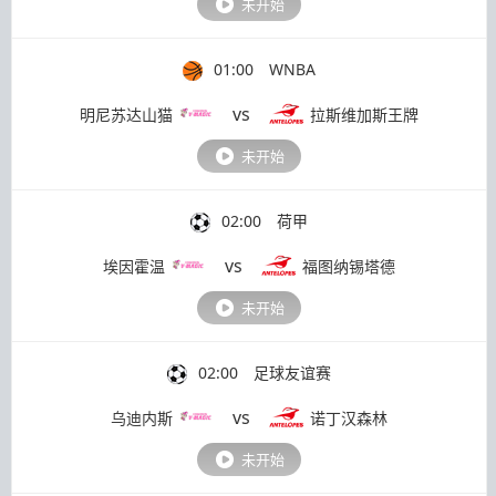
未开始
01:00
WNBA
vs
明尼苏达山猫
拉斯维加斯王牌
未开始
02:00
荷甲
vs
埃因霍温
福图纳锡塔德
未开始
02:00
足球友谊赛
vs
乌迪内斯
诺丁汉森林
未开始