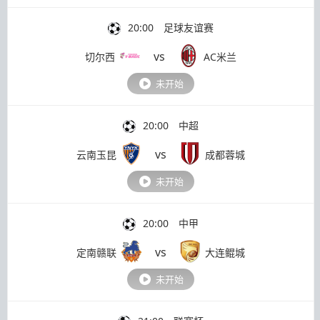
20:00
足球友谊赛
vs
切尔西
AC米兰
未开始
20:00
中超
vs
云南玉昆
成都蓉城
未开始
20:00
中甲
vs
定南赣联
大连鲲城
未开始