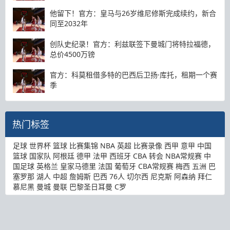
他留下！官方：皇马与26岁维尼修斯完成续约，新合
同至2032年
创队史纪录！官方：利兹联签下曼城门将特拉福德，
总价4500万镑
官方：科莫租借多特的巴西后卫扬·库托，租期一个赛
季
热门标签
足球
世界杯
篮球
比赛集锦
NBA
英超
比赛录像
西甲
意甲
中国
篮球
国家队
阿根廷
德甲
法甲
西班牙
CBA
转会
NBA常规赛
中
国足球
英格兰
皇家马德里
法国
葡萄牙
CBA常规赛
梅西
五洲
巴
塞罗那
湖人
中超
詹姆斯
巴西
76人
切尔西
尼克斯
阿森纳
拜仁
慕尼黑
曼城
曼联
巴黎圣日耳曼
C罗