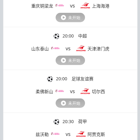
vs
重庆铜梁龙
上海海港
未开始
20:00
中超
vs
山东泰山
天津津门虎
未开始
20:00
足球友谊赛
vs
柔佛新山
切尔西
未开始
20:30
荷甲
vs
兹沃勒
阿贾克斯