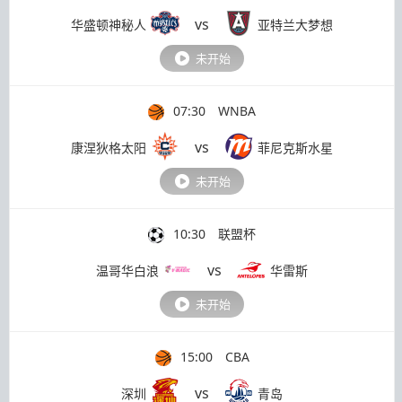
vs
华盛顿神秘人
亚特兰大梦想
未开始
07:30
WNBA
vs
康涅狄格太阳
菲尼克斯水星
未开始
10:30
联盟杯
vs
温哥华白浪
华雷斯
未开始
15:00
CBA
vs
深圳
青岛