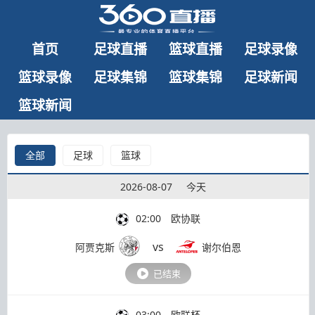
首页
足球直播
篮球直播
足球录像
篮球录像
足球集锦
篮球集锦
足球新闻
篮球新闻
全部
足球
篮球
2026-08-07
今天
02:00
欧协联
vs
阿贾克斯
谢尔伯恩
已结束
03:00
欧联杯